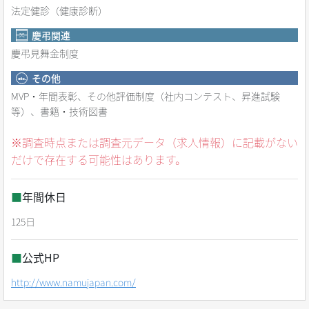
法定健診（健康診断）
慶弔関連
慶弔見舞金制度
その他
MVP・年間表彰、その他評価制度（社内コンテスト、昇進試験
等）、書籍・技術図書
※調査時点または調査元データ（求人情報）に記載がない
だけで存在する可能性はあります。
■
年間休日
125日
■
公式HP
http://www.namujapan.com/