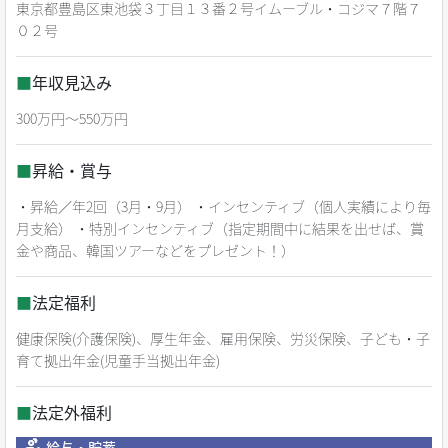
東京都豊島区東池袋３丁目１３番２号イムーブル・コジマ７階７
０２号
■
年収見込み
300万円～550万円
■
昇給・賞与
・昇給／年2回（3月・9月） ・インセンティブ（個人実績により毎
月支給） ・特別インセンティブ（指定期間中に結果を出せば、賞
金や商品、韓国ツアーなどをプレゼント！）
■
法定福利
健康保険(介護保険)、厚生年金、雇用保険、労災保険、子ども・子
育て拠出年金(児童手当拠出年金)
■
法定外福利
給与・貯蓄