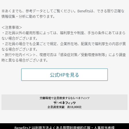
※あくまでも、参考データとしてご覧ください。Benefitsは、できる限り正確な
情報収集・分析に勤めて参ります。
＜注意事項＞
・正社員以外の雇用形態によっては、福利厚生や制度、手当の条件にあてはまら
ない場合がございます。
・正社員の場合でも企業ごとで規定、企業所在地、配属先で福利厚生の内容が異
なる場合がございます。
・旅行や社内イベント、喫煙可否は「感染症対策／受動喫煙体制等」により調査
時と異なる場合がございます。
公式HPを見る
Benefitsとは
利用方法
よくある質問
利用規約
広報・人事担当者様