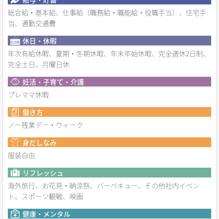
総合給・基本給、仕事給（職務給・職能給・役職手当）、住宅手
当、通勤交通費
休日・休暇
年次有給休暇、夏期・冬期休暇、年末年始休暇、完全週休2日制、
完全土日、月曜日休
妊活・子育て・介護
プレママ休暇
働き方
ノー残業デー・ウィーク
身だしなみ
服装自由
リフレッシュ
海外旅行、お花見・納涼祭、バーベキュー、その他社内イベン
ト、スポーツ観戦、映画
健康・メンタル