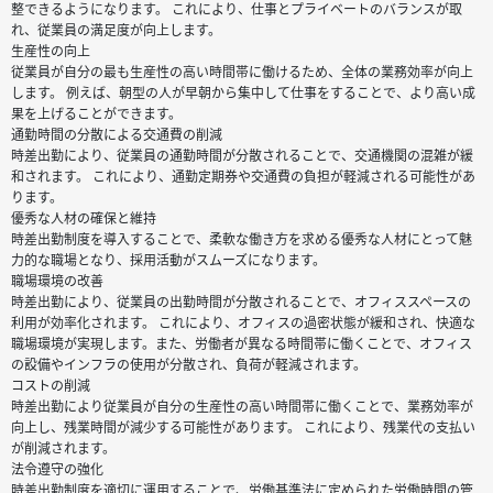
整できるようになります。 これにより、仕事とプライベートのバランスが取
れ、従業員の満足度が向上します。
生産性の向上
従業員が自分の最も生産性の高い時間帯に働けるため、全体の業務効率が向上
します。 例えば、朝型の人が早朝から集中して仕事をすることで、より高い成
果を上げることができます。
通勤時間の分散による交通費の削減
時差出勤により、従業員の通勤時間が分散されることで、交通機関の混雑が緩
和されます。 これにより、通勤定期券や交通費の負担が軽減される可能性があ
ります。
優秀な人材の確保と維持
時差出勤制度を導入することで、柔軟な働き方を求める優秀な人材にとって魅
力的な職場となり、採用活動がスムーズになります。
職場環境の改善
時差出勤により、従業員の出勤時間が分散されることで、オフィススペースの
利用が効率化されます。 これにより、オフィスの過密状態が緩和され、快適な
職場環境が実現します。また、労働者が異なる時間帯に働くことで、オフィス
の設備やインフラの使用が分散され、負荷が軽減されます。
コストの削減
時差出勤により従業員が自分の生産性の高い時間帯に働くことで、業務効率が
向上し、残業時間が減少する可能性があります。 これにより、残業代の支払い
が削減されます。
法令遵守の強化
時差出勤制度を適切に運用することで、労働基準法に定められた労働時間の管