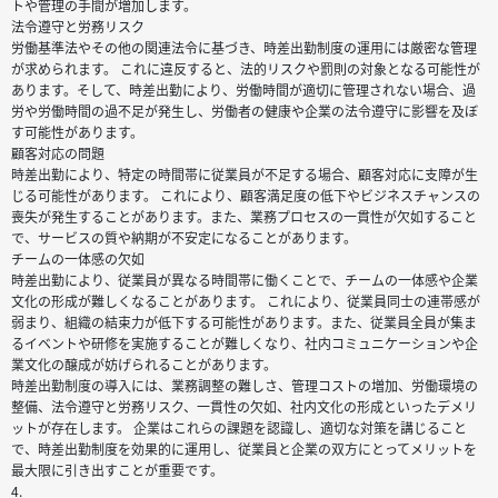
トや管理の手間が増加します。
法令遵守と労務リスク
労働基準法やその他の関連法令に基づき、時差出勤制度の運用には厳密な管理
が求められます。 これに違反すると、法的リスクや罰則の対象となる可能性が
あります。そして、時差出勤により、労働時間が適切に管理されない場合、過
労や労働時間の過不足が発生し、労働者の健康や企業の法令遵守に影響を及ぼ
す可能性があります。
顧客対応の問題
時差出勤により、特定の時間帯に従業員が不足する場合、顧客対応に支障が生
じる可能性があります。 これにより、顧客満足度の低下やビジネスチャンスの
喪失が発生することがあります。また、業務プロセスの一貫性が欠如すること
で、サービスの質や納期が不安定になることがあります。
チームの一体感の欠如
時差出勤により、従業員が異なる時間帯に働くことで、チームの一体感や企業
文化の形成が難しくなることがあります。 これにより、従業員同士の連帯感が
弱まり、組織の結束力が低下する可能性があります。また、従業員全員が集ま
るイベントや研修を実施することが難しくなり、社内コミュニケーションや企
業文化の醸成が妨げられることがあります。
時差出勤制度の導入には、業務調整の難しさ、管理コストの増加、労働環境の
整備、法令遵守と労務リスク、一貫性の欠如、社内文化の形成といったデメリ
ットが存在します。 企業はこれらの課題を認識し、適切な対策を講じること
で、時差出勤制度を効果的に運用し、従業員と企業の双方にとってメリットを
最大限に引き出すことが重要です。
4.