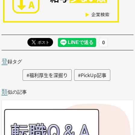
登
録タグ
#福利厚生を深掘り
#PickUp記事
類
似の記事