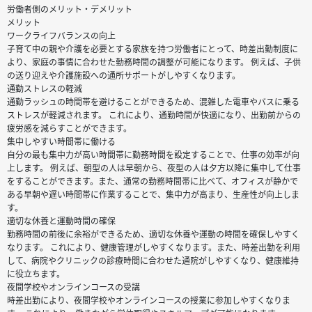
労働者側のメリット・デメリット
メリット
ワークライフバランスの向上
子育て中の親や介護を必要とする家族を持つ労働者にとって、時差出勤制度に
より、家庭の事情に合わせた勤務時間の調整が可能になります。 例えば、子供
の送り迎えや介護施設への通所サポートがしやすくなります。
通勤ストレスの軽減
通勤ラッシュの時間帯を避けることができるため、混雑した電車やバスに乗る
ストレスが軽減されます。 これにより、通勤時間が快適になり、出勤前からの
疲労感を減らすことができます。
集中しやすい時間帯に働ける
自分の最も集中力が高い時間帯に勤務時間を設定することで、仕事の効率が向
上します。 例えば、朝型の人は早朝から、夜型の人は夕方以降に集中して仕事
をすることができます。また、通常の勤務時間帯に比べて、オフィスが静かで
ある早朝や遅い時間帯に作業することで、集中力が高まり、生産性が向上しま
す。
適切な休養と運動時間の確保
勤務時間の前後に余裕ができるため、適切な休養や運動の時間を確保しやすく
なります。 これにより、健康管理がしやすくなります。また、時差出勤を利用
して、病院やクリニックの診療時間に合わせた通院がしやすくなり、健康維持
に役立ちます。
夜間学校やオンラインコースの受講
時差出勤により、夜間学校やオンラインコースの授業に参加しやすくなりま