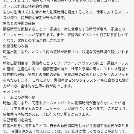
す。 これにより、働きながら学位取得やスキルアップが可能になります。
ストレス軽減と精神的な健康
自分の生活リズムに合わせた勤務時間を設定することで、仕事に対するストレ
スが減り、精神的な安定が得られます。
家族との時間の確保
勤務時間を調整することで、家族と一緒に食事をする時間が増え、家族とのコ
ミュニケーションが深まります。また、家庭内のイベントや行事に参加しやす
くなり、家族との関係が強化されます。
労働環境の改善
時差出勤により、オフィス内の混雑が緩和され、快適な労働環境が提供されま
す。
時差出勤制度は、労働者にとってワークライフバランスの向上、通勤ストレス
の軽減、生産性の向上、健康管理の向上、仕事と学業の両立、ストレス軽減と
精神的な健康、家族との時間の確保、労働環境の改善といった多くのメリット
をもたらします。 これにより、労働者は自分のライフスタイルに合わせた働き
方ができ、全体的な生活の質が向上します。
デメリット
チームとの連携不足
時差出勤により、同僚やチームメンバーとの勤務時間が重ならないことが増
え、リアルタイムのコミュニケーションが取りにくくなります。 これにより、
情報共有や協力がスムーズに行えない場合があります。
自己管理の必要性
時差出勤を利用することで、自分の勤務時間をしっかり管理する必要がありま
す。 時間管理が苦手な人にとっては、自己管理が難しくなることがあります。