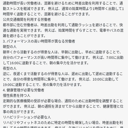
通勤時間が長い労働者は、混雑を避けるために時差出勤を利用することで、通
勤ストレスを軽減できます。 例えば、通常の始業時間より1時間早く出勤して1
時間早く退勤することで、混雑を避けることができます。
公共交通機関を利用する労働者
都市部に住む労働者は、時差出勤を利用して通勤ラッシュを避けることで、快
適な通勤を実現できます。 例えば、始業時間をずらすことで、電車やバスの混
雑を避けることができます。
3. パフォーマンスの高い時間帯が異なる労働者
朝型の人
朝早くから活動するのが得意な人は、早朝に出勤し、早めに退勤することで、
自分のパフォーマンスが高い時間帯に集中して働けます。 例えば、7:00に出勤
して16:00に退勤することで、朝の集中力を活かせます。
夜型の人
逆に、夜遅くまで活動するのが得意な人は、遅めに出勤して遅めに退勤するこ
とで、自分の得意な時間帯に集中して働けます。 例えば、10:00に出勤して
19:00に退勤することで、夜の集中力を活かせます。
4. 健康管理が必要な労働者
慢性疾患を持つ人
定期的な医療機関の受診が必要な場合、通院のために出勤時間を調整すること
ができます。 例えば、朝の通院を済ませてから出勤することで、健康管理と仕
事の両立ができます。
リハビリテーションが必要な人
リハビリやフィットネスのために特定の時間を確保したい場合、時差出勤を利
用してその時間を確保できます。 例えば、午後にリハビリを受けるために、早