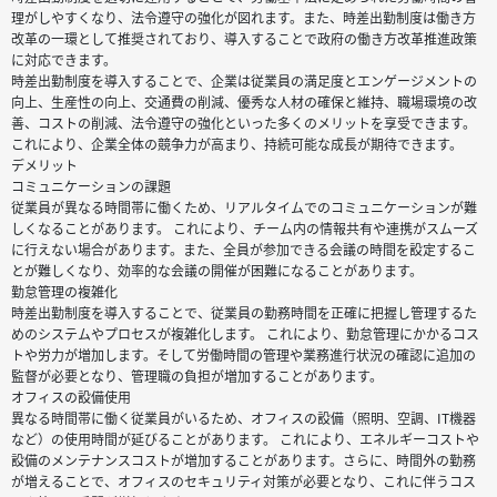
理がしやすくなり、法令遵守の強化が図れます。また、時差出勤制度は働き方
改革の一環として推奨されており、導入することで政府の働き方改革推進政策
に対応できます。
時差出勤制度を導入することで、企業は従業員の満足度とエンゲージメントの
向上、生産性の向上、交通費の削減、優秀な人材の確保と維持、職場環境の改
善、コストの削減、法令遵守の強化といった多くのメリットを享受できます。
これにより、企業全体の競争力が高まり、持続可能な成長が期待できます。
デメリット
コミュニケーションの課題
従業員が異なる時間帯に働くため、リアルタイムでのコミュニケーションが難
しくなることがあります。 これにより、チーム内の情報共有や連携がスムーズ
に行えない場合があります。また、全員が参加できる会議の時間を設定するこ
とが難しくなり、効率的な会議の開催が困難になることがあります。
勤怠管理の複雑化
時差出勤制度を導入することで、従業員の勤務時間を正確に把握し管理するた
めのシステムやプロセスが複雑化します。 これにより、勤怠管理にかかるコス
トや労力が増加します。そして労働時間の管理や業務進行状況の確認に追加の
監督が必要となり、管理職の負担が増加することがあります。
オフィスの設備使用
異なる時間帯に働く従業員がいるため、オフィスの設備（照明、空調、IT機器
など）の使用時間が延びることがあります。 これにより、エネルギーコストや
設備のメンテナンスコストが増加することがあります。さらに、時間外の勤務
が増えることで、オフィスのセキュリティ対策が必要となり、これに伴うコス