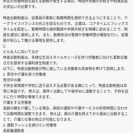
所定の労働時間を超える勤務が発生する場合、時間外労働の手続きや割増賃金
の支払いが必要です。
時差出勤制度は、従業員が柔軟に勤務時間を選択できるようにすることで、ワ
ークライフバランスの向上を図るものです。 企業は、コアタイムとフレックス
タイムを設定し、勤務時間の選択範囲や申請手続きを明確に定めることで、制
度を適切に運用します。 また、勤務状況の管理や労働時間の確認を行い、従業
員が安心して働ける環境を提供します。
2.
どんな人に向いてるか
時差出勤制度は、多様な生活スタイルやニーズを持つ労働者に向けた柔軟な働
き方を提供する福利厚生制度です。
以下に、時差出勤制度が特に適している労働者の具体例を挙げて説明します。
1. 育児や介護を担う労働者
育児中の親
子供を保育園や学校に送り迎えする必要がある親にとって、時差出勤制度は非
常に有益です。 例えば、朝早く出勤して午後早めに退勤することで、子供を迎
えに行く時間を確保できます。
介護をする労働者
高齢の親を介護している場合、病院の通院や介護サービスの利用時間に合わせ
て出勤時間を調整できます。 例えば、朝の介護を終えてから遅めに出勤するこ
とで、介護と仕事の両立が可能になります。
2. 通勤ラッシュを避けたい労働者
長距離通勤者