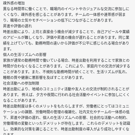
疎外感の増加
異なる時間帯に働くことで、職場内のイベントやカジュアルな交流に参加しに
くくなり、疎外感を感じることがあります。チームの一体感や連帯感が弱ま
り、職場の士気やモチベーションの低下につながることがあります。
昇進や評価の遅れ
時差出勤により、上司と直接会う機会が減少することで、自己アピールや業績
のアピールが難しくなり、評価や昇進の機会が遅れることがあります。同じ業
績を上げていても、勤務時間の違いから評価が不公平に感じられる場合があり
ます。
個人の生活リズムへの影響
家族が通常の勤務時間で働いている場合、時差出勤を利用することで家族との
時間が合わなくなることがあります。 これにより、家庭内での交流が減少する
ことがあります。また、不規則な勤務時間が続くことで、生活リズムが乱れ、
睡眠の質や健康に悪影響を及ぼすことがあります。
社会活動への参加制限
時差出勤により、地域のコミュニティ活動や友人との交流が制約されることが
あります。 例えば、夕方や夜間に行われる社会活動やイベントに参加しにくく
なることがあります。
時差出勤制度は多くのメリットをもたらしますが、労働者にとってはコミュニ
ケーションの課題、労働時間の管理の複雑化、社内文化やチームの一体感の低
下、昇進や評価の遅れ、個人の生活リズムへの影響、社会的な活動への制約、
労働環境の変動といったデメリットが存在します。 これらのデメリットを認識
し、効果的な対策を講じることで、時差出勤制度の導入がより成功しやすくな
ります。